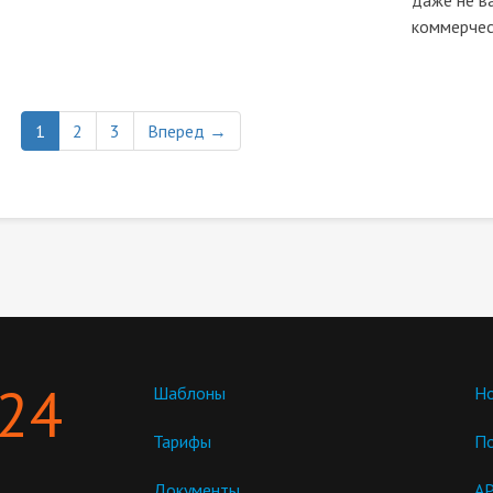
даже не в
коммерчес
1
2
3
Вперед →
 24
Шаблоны
Но
Тарифы
П
Документы
AP