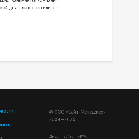
ажно, занимается компания
кой деятельностью или нет
вости
© ООО «Сайт-Менеджер»
2004—2026
омощь
Дизайн сайта — ARTW
I