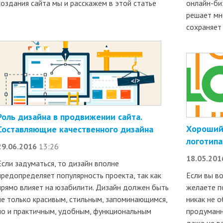
создания сайта мы и расскажем в этой статье
онлайн-би
решает мн
сохраняет
Роль дизайна в продвижении сайта.
Хороший 
Составляющие качественного дизайна
логотипа
29.06.2016
13:26
18.05.201
Если задуматься, то дизайн вполне
предопределяет популярность проекта, так как
Если вы в
прямо влияет на юзабилити. Дизайн должен быть
желаете п
не только красивым, стильным, запоминающимся,
никак не о
но и практичным, удобным, функциональным
продуманн