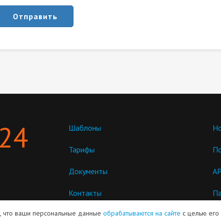
Отправить
 24
Шаблоны
Но
Тарифы
П
Документы
AP
Контакты
Па
пр
м, что ваши персональные данные
обрабатываются на сайте
с целью его