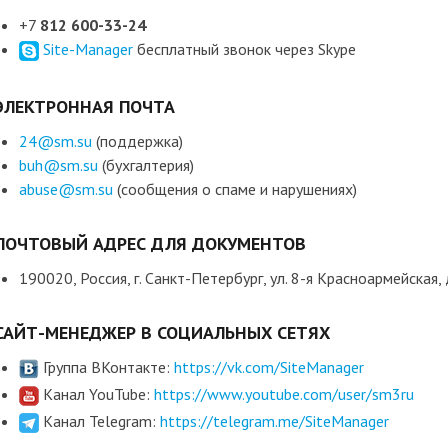
+7
812 600-33-24
Site-Manager
бесплатный звонок через Skype
ЭЛЕКТРОННАЯ ПОЧТА
24@sm.su
(поддержка)
buh@sm.su
(бухгалтерия)
abuse@sm.su
(сообщения о спаме и нарушениях)
ПОЧТОВЫЙ АДРЕС ДЛЯ ДОКУМЕНТОВ
190020, Россия, г. Санкт-Петербург, ул. 8-я Красноармейска
САЙТ-МЕНЕДЖЕР
В СОЦИАЛЬНЫХ СЕТЯХ
Группа ВКонтакте:
https://vk.com/SiteManager
Канал YouTube:
https://www.youtube.com/user/sm3ru
Канал Telegram:
https://telegram.me/SiteManager