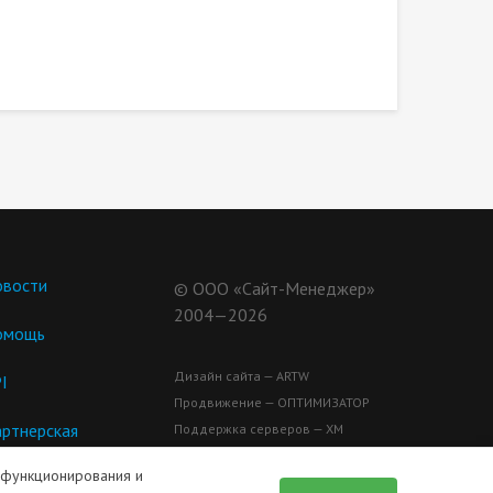
вости
© ООО «Сайт-Менеджер»
2004—2026
омощь
Дизайн сайта — ARTW
I
Продвижение — ОПТИМИЗАТОР
ртнерская
Поддержка серверов — ХМ
ограмма
 функционирования и