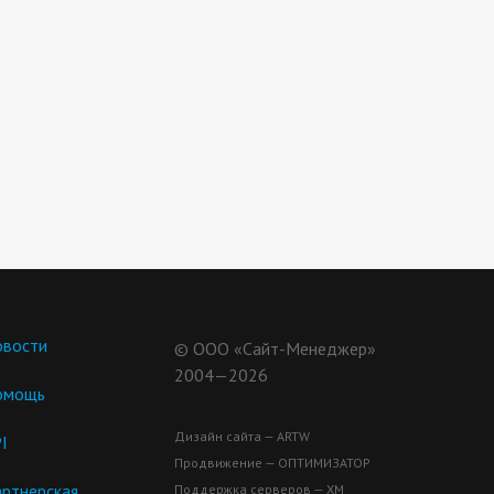
вости
© ООО «Сайт-Менеджер»
2004—2026
омощь
Дизайн сайта — ARTW
I
Продвижение — ОПТИМИЗАТОР
ртнерская
Поддержка серверов — ХМ