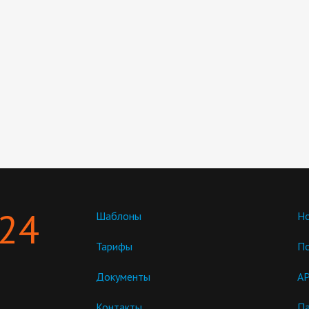
 24
Шаблоны
Но
Тарифы
П
Документы
AP
Контакты
Па