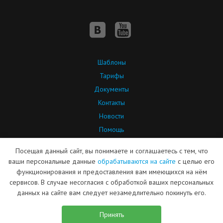
Шаблоны
Тарифы
Документы
Контакты
Новости
Помощь
API
Посещая данный сайт, вы понимаете и соглашаетесь с тем, что
Партнерская программа
ваши персональные данные
обрабатываются на сайте
с целью его
функционирования и предоставления вам имеющихся на нём
сервисов. В случае несогласия с обработкой ваших персональных
© ООО «Сайт-Менеджер»
Дизайн сайта — ARTW
данных на сайте вам следует незамедлительно покинуть его.
2004—2026
Продвижение —
ОПТИМИЗАТОР
Поддержка серверов — ХМ
Принять