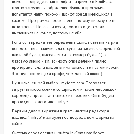
помочь в определении шрифта, например в FontMatch
можно загрузить изображение буквы и программа
попытается найти похожий шрифт среди имеющихся в
системе. Программа просит денег, потому ни разу ее не
использовал. Но как ни крути, поиск то идет среди
имеющихся на компе, поэтому не айс.
Fonts.com предлагает определить шрифт ответив на ряд
вопросов типа наличия или отсутствия засечек, формы той
или иной буквы, выступает ли, например буква "j", за
базовую линию и т.п. Точность определения прямо
пропорциональна вашей внимательности и настойчивости.
Этот путь скорее для профи, чем для чайников :)
Ну и наконец мой выбор - myfonts.com. Позволяет
загрузить изображение со шрифтом и после небольшой
коррекции предлагает список из похожих. Опыт будем
проводить на логотипе TinEye.
Первым делом вырежем в графическом редакторе
надпись "TinEye" и загрузим ее посредством формы на
сайте.
Система определения шрифта MyFonts разберет