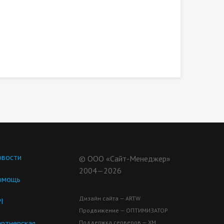
вости
© ООО «Сайт-Менеджер»
2004—2026
омощь
Дизайн сайта — ARTW
I
Продвижение — ОПТИМИЗАТОР
ртнерская
Поддержка серверов — ХМ