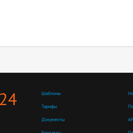
 24
Шаблоны
Но
Тарифы
П
Документы
AP
Контакты
Па