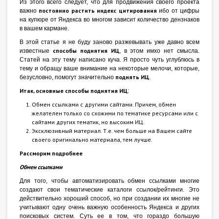
Из этого всего следует, что для продвижения своего проекта
постоянно растить индекс цитирования
важно
ибо от цифры
на купюре от Яндекса во многом зависит количество дензнаков
в вашем кармане.
В этой статье я не буду заново разжевывать уже давно всем
способы поднятия ИЦ
известные
, в этом имхо нет смысла.
Статей на эту тему написано куча. Я просто чуть углублюсь в
тему и обращу ваше внимание на некоторые мелочи, которые,
поднять ИЦ
безусловно, помогут значительно
.
Итак, основные способы поднятия ИЦ
:
Обмен ссылками с другими сайтами. Причем, обмен
желателен только со схожими по тематике ресурсами или с
сайтами других тематик, но высоким ИЦ.
Эксклюзивный материал. Т.е. чем больше на Вашем сайте
своего оригинально материала, тем лучше.
Рассморим подробнее
Обмен ссылками
Для того, чтобы автоматизировать обмен ссылками многие
создают свои тематические каталоги ссылок/рейтинги. Это
действительно хороший способ, но при создании их многие не
учитывают одну очень важную особенность Яндекса и других
поисковых систем. Суть ее в том, что гораздо большую