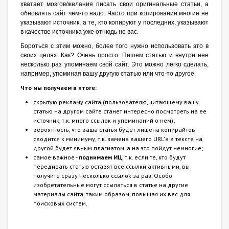
хватает мозгов/желания писать свои оригинальные статьи, а
обновлять сайт чем-то надо. Часто при копировании многие не
указывают источник, а те, кто копируют у последних, указывают
в качестве источника уже отнюдь не вас.
Бороться с этим можно, более того нужно использовать это в
своих целях. Как? Очень просто. Пишем статью и внутри нее
несколько раз упоминаем свой сайт. Это можно легко сделать,
например, упоминая вашу другую статью или что-то другое.
Что мы получаем в итоге:
скрытую рекламу сайта (пользователю, читающему вашу
статью на другом сайте станет интересно посмотреть на ее
источник, т.к. много ссылок и упоминаний о нем);
вероятность, что ваша статья будет лишена копирайтов
сводится к минимуму, т.к. замена вашего URL'а в тексте на
другой будет явным плагиатом, а на это пойдут немногие;
самое важное -
поднимаем ИЦ
, т.к. если те, кто будут
передирать статью оставят все ссылки активными, вы
получите сразу несколько ссылок за раз. Особо
изобретательные могут ссылаться в статье на другие
материалы сайта, таким образом, повышая их вес для
поисковых систем.