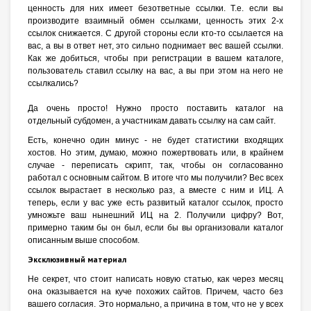
ценность для них имеет безответные ссылки. Т.е. если вы
производите взаимный обмен ссылками, ценность этих 2-х
ссылок снижается. С другой стороны если кто-то ссылается на
вас, а вы в ответ нет, это сильно поднимает вес вашей ссылки.
Как же добиться, чтобы при регистрации в вашем каталоге,
пользователь ставил ссылку на вас, а вы при этом на него не
ссылкались?
Да очень просто! Нужно просто поставить каталог на
отдельный субдомен, а участникам давать ссылку на сам сайт.
Есть, конечно один минус - не будет статистики входящих
хостов. Но этим, думаю, можно пожертвовать или, в крайнем
случае - переписать скрипт, так, чтобы он согласованно
работал с основным сайтом. В итоге что мы получили? Вес всех
ссылок вырастает в несколько раз, а вместе с ним и ИЦ. А
теперь, если у вас уже есть развитый каталог ссылок, просто
умножьте ваш нынешний ИЦ на 2. Получили цифру? Вот,
примерно таким бы он был, если бы вы организовали каталог
описанным выше способом.
Эксклюзивный материал
Не секрет, что стоит написать новую статью, как через месяц
она оказывается на куче похожих сайтов. Причем, часто без
вашего согласия. Это нормально, а причина в том, что не у всех