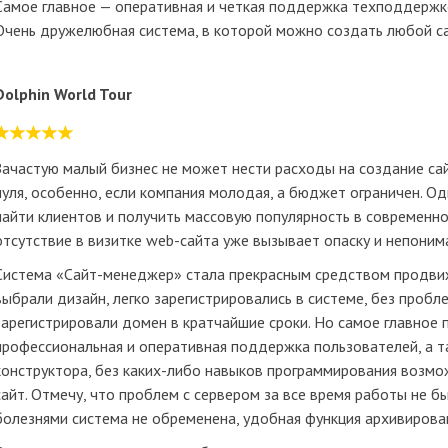
Самое главное — оперативная и четкая поддержка техподдержк
Очень дружелюбная система, в которой можно создать любой са
Dolphin World Tour
Зачастую малый бизнес не может нести расходы на создание са
нуля, особенно, если компания молодая, а бюджет ограничен. О
найти клиентов и получить массовую популярность в современно
отсутствие в визитке web-сайта уже вызывает опаску и непонима
Система «Сайт-менеджер» стала прекрасным средством продвиж
выбрали дизайн, легко зарегистрировались в системе, без пробле
зарегистрировали домен в кратчайшие сроки. Но самое главное
профессиональная и оперативная поддержка пользователей, а 
конструктора, без каких-либо навыков программирования возмо
сайт. Отмечу, что проблем с сервером за все время работы не б
болезнями система не обременена, удобная функция архивирован