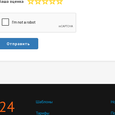
Ваша оценка
Отправить
 24
Шаблоны
Но
Тарифы
П