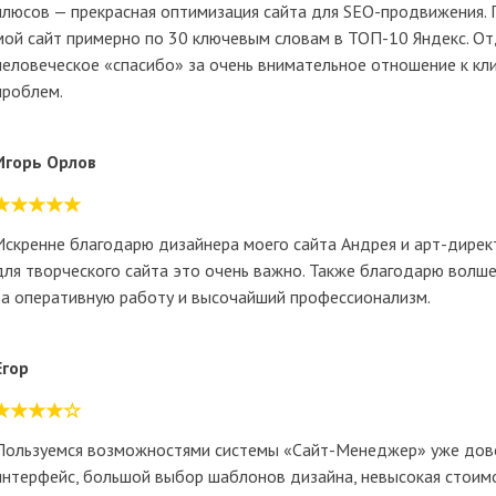
плюсов — прекрасная оптимизация сайта для SEO-продвижения. П
мой сайт примерно по 30 ключевым словам в ТОП-10 Яндекс. От
человеческое «спасибо» за очень внимательное отношение к кл
проблем.
Игорь Орлов
Искренне благодарю дизайнера моего сайта Андрея и арт-директ
для творческого сайта это очень важно. Также благодарю вол
за оперативную работу и высочайший профессионализм.
Егор
Пользуемся возможностями системы «Сайт-Менеджер» уже дов
интерфейс, большой выбор шаблонов дизайна, невысокая стоим