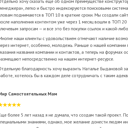
Отдельно хочу сказать еще об одном преимуществе конструктор
менеджера», легко и быстро индексируются поисковыми систем
словам поднимаются в ТОП 10 в краткие сроки. Мы создали сай
после наполнения контентом уже через 1 месяц вошли в ТОП 20 
ключевым запросам — и все это без покупки ссылок и какой-либ
Многие наши клиенты с удовольствием отмечают наличие возмо
через интернет, особенно, молодежь. Раньше о нашей компании
указания названия компании и контактов, а теперь на форумах о
размещают непосредственно на нашем интернет-ресурсе.
Отдельную благодарность хочу выразить Наталье Быдановой за 
работе, хотелось бы в каждом деле сотрудничать с таким аде
Мир Самостоятельных Мам
Еще более 5 лет назад я не думала, что создам такой проект. П
специальными знаниями, однако, мое желание донести людям 