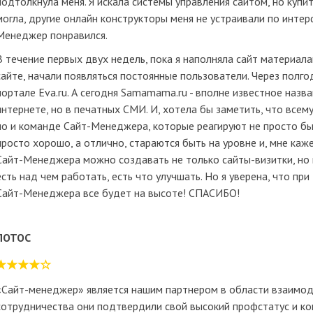
подтолкнула меня. Я искала системы управления сайтом, но куп
могла, другие онлайн конструкторы меня не устраивали по интер
Менеджер понравился.
В течение первых двух недель, пока я наполняла сайт материал
сайте, начали появляться постоянные пользователи. Через полго
портале Eva.ru. А сегодня Samamama.ru - вполне известное назв
интернете, но в печатных СМИ. И, хотела бы заметить, что всем
но и команде Сайт-Менеджера, которые реагируют не просто бы
просто хорошо, а отлично, стараются быть на уровне и, мне каж
Сайт-Менеджера можно создавать не только сайты-визитки, но 
есть над чем работать, есть что улучшать. Но я уверена, что пр
Сайт-Менеджера все будет на высоте! СПАСИБО!
ЛОТОС
«Сайт-менеджер» является нашим партнером в области взаимоде
сотрудничества они подтвердили свой высокий профстатус и к