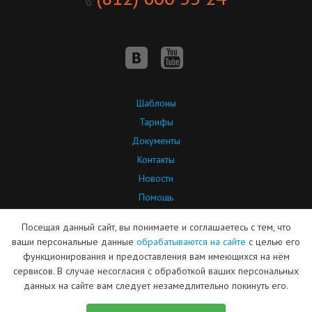
Шаблоны
Тарифы
Документы
Контакты
Новости
Помощь
API
Посещая данный сайт, вы понимаете и соглашаетесь с тем, что
Партнерская программа
ваши персональные данные
обрабатываются на сайте
с целью его
функционирования и предоставления вам имеющихся на нём
сервисов. В случае несогласия с обработкой ваших персональных
© ООО «Сайт-Менеджер»
Дизайн сайта — ARTW
данных на сайте вам следует незамедлительно покинуть его.
2004—2026
Продвижение —
ОПТИМИЗАТОР