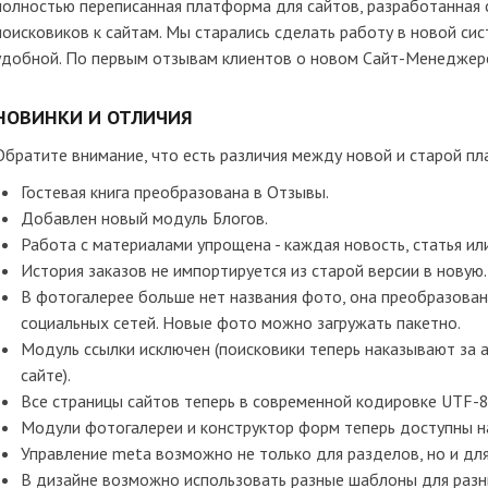
полностью переписанная платформа для сайтов, разработанная 
поисковиков к сайтам. Мы старались сделать работу в новой си
удобной. По первым отзывам клиентов о новом Сайт-Менеджере 
НОВИНКИ И ОТЛИЧИЯ
Обратите внимание, что есть различия между новой и старой п
Гостевая книга преобразована в Отзывы.
Добавлен новый модуль Блогов.
Работа с материалами упрощена - каждая новость, статья ил
История заказов не импортируется из старой версии в новую.
В фотогалерее больше нет названия фото, она преобразован
социальных сетей. Новые фото можно загружать пакетно.
Модуль ссылки исключен (поисковики теперь наказывают за
сайте).
Все страницы сайтов теперь в современной кодировке UTF-8
Модули фотогалереи и конструктор форм теперь доступны на
Управление meta возможно не только для разделов, но и дл
В дизайне возможно использовать разные шаблоны для разны