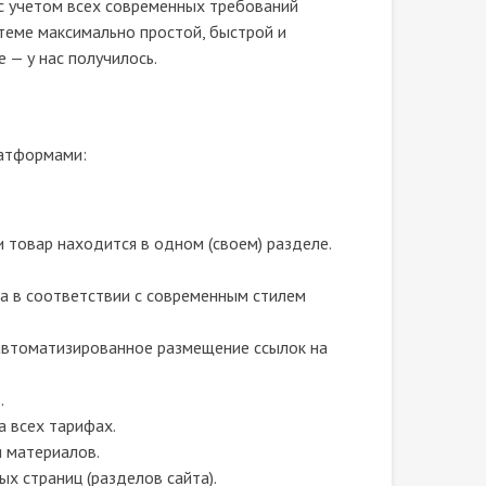
с учетом всех современных требований
стеме максимально простой, быстрой и
— у нас получилось.
латформами:
и товар находится в одном (своем) разделе.
а в соответствии с современным стилем
 автоматизированное размещение ссылок на
.
 всех тарифах.
я материалов.
х страниц (разделов сайта).