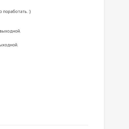
 поработать. :)
 выходной.
выходной.