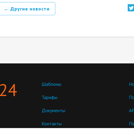
← Другие новости
 24
Шаблоны
Но
Тарифы
П
Документы
AP
Контакты
Па
пр