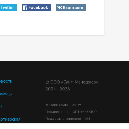
Twitter
Facebook
Вконтакте
вости
© ООО «Сайт-Менеджер»
2004—2026
омощь
Дизайн сайта — ARTW
I
Продвижение — ОПТИМИЗАТОР
ртнерская
Поддержка серверов — ХМ
ограмма