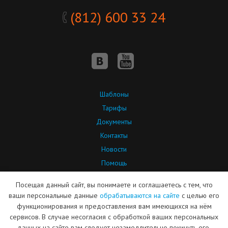
(812) 600 33 24
Шаблоны
Тарифы
Документы
Контакты
Новости
Помощь
API
Посещая данный сайт, вы понимаете и соглашаетесь с тем, что
Партнерская программа
ваши персональные данные
обрабатываются на сайте
с целью его
функционирования и предоставления вам имеющихся на нём
сервисов. В случае несогласия с обработкой ваших персональных
© ООО «Сайт-Менеджер»
Дизайн сайта — ARTW
данных на сайте вам следует незамедлительно покинуть его.