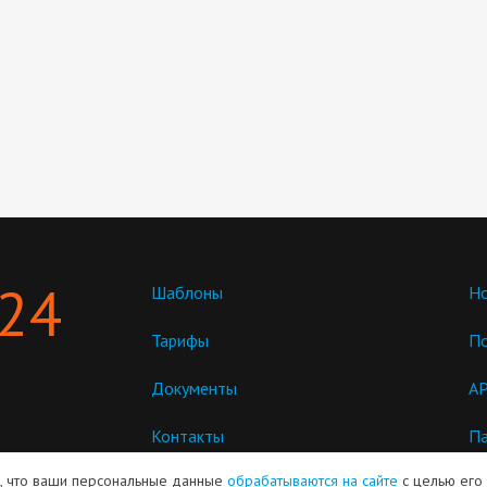
 24
Шаблоны
Но
Тарифы
П
Документы
AP
Контакты
Па
пр
м, что ваши персональные данные
обрабатываются на сайте
с целью его