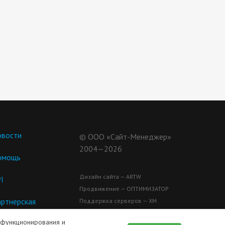
вости
© ООО «Сайт-Менеджер»
2004—2026
омощь
Дизайн сайта — ARTW
I
Продвижение — ОПТИМИЗАТОР
ртнерская
Поддержка серверов — ХМ
ограмма
 функционирования и