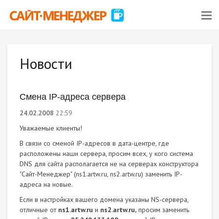
Новости
Смена IP-адреса сервера
24.02.2008
22:59
Уважаемые клиенты!
В связи со сменой IP-адресов в дата-центре, где
расположены наши сервера, просим всех, у кого система
DNS для сайта располагается не на серверах конструктора
"Сайт-Менеджер" (ns1.artw.ru, ns2.artw.ru) заменить IP-
адреса на новые.
Если в настройках вашего домена указаны NS-сервера,
отличные от
ns1.artw.ru
и
ns2.artw.ru,
просим заменить